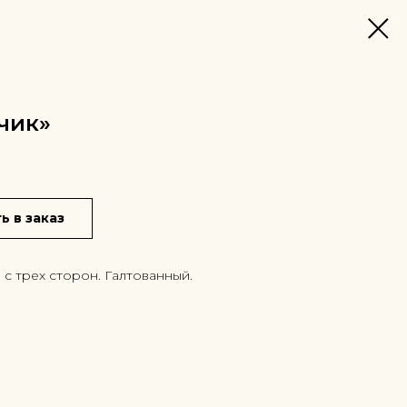
чик»
ь в заказ
с трех сторон. Галтованный.